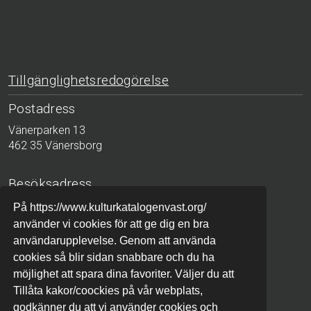
Tillgänglighetsredogörelse
Postadress
Vänerparken 13
462 35 Vänersborg
Besöksadress
Bergslagsgatan 2
På https://www.kulturkatalogenvast.org/
411 04 Göteborg
använder vi cookies för att ge dig en bra
användarupplevelse. Genom att använda
Telefon
cookies så blir sidan snabbare och du ha
möjlighet att spara dina favoriter. Väljer du att
010-441 42 00 (växel)
Tillåta kakor/coockies på vår webplats,
godkänner du att vi använder cookies och