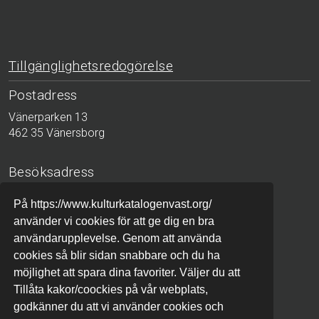
Tillgänglighetsredogörelse
Postadress
Vänerparken 13
462 35 Vänersborg
Besöksadress
Bergslagsgatan 2
På https://www.kulturkatalogenvast.org/
411 04 Göteborg
använder vi cookies för att ge dig en bra
användarupplevelse. Genom att använda
Telefon
cookies så blir sidan snabbare och du ha
010-441 42 00 (växel)
möjlighet att spara dina favoriter. Väljer du att
Tillåta kakor/coockies på vår webplats,
godkänner du att vi använder cookies och
E-post