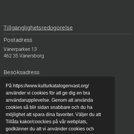
Tillgänglighetsredogörelse
Postadress
Vänerparken 13
462 35 Vänersborg
Besöksadress
Bergslagsgatan 2
På https://www.kulturkatalogenvast.org/
411 04 Göteborg
använder vi cookies för att ge dig en bra
användarupplevelse. Genom att använda
Telefon
cookies så blir sidan snabbare och du ha
010-441 42 00 (växel)
möjlighet att spara dina favoriter. Väljer du att
Tillåta kakor/coockies på vår webplats,
godkänner du att vi använder cookies och
E-post