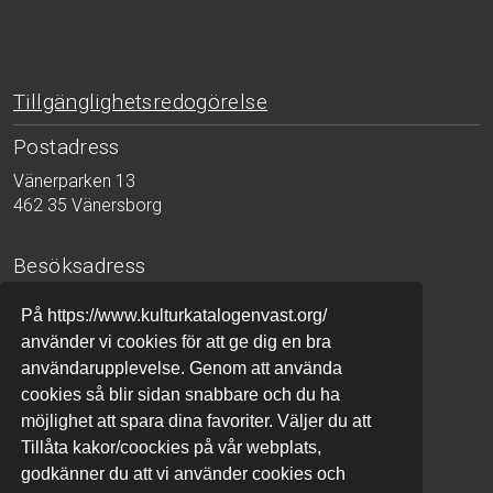
Tillgänglighetsredogörelse
Postadress
Vänerparken 13
462 35 Vänersborg
Besöksadress
Bergslagsgatan 2
På https://www.kulturkatalogenvast.org/
411 04 Göteborg
använder vi cookies för att ge dig en bra
användarupplevelse. Genom att använda
Telefon
cookies så blir sidan snabbare och du ha
010-441 42 00 (växel)
möjlighet att spara dina favoriter. Väljer du att
Tillåta kakor/coockies på vår webplats,
godkänner du att vi använder cookies och
E-post